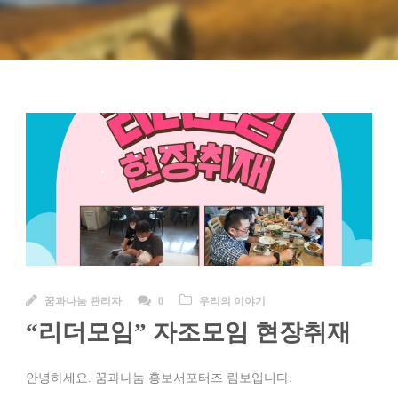
꿈과나눔 관리자
0
우리의 이야기
“리더모임” 자조모임 현장취재
안녕하세요. 꿈과나눔 홍보서포터즈 림보입니다.