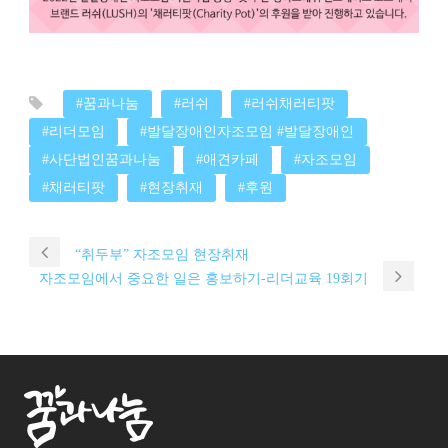
#꿈과나눔
#러쉬
#러쉬채러티팟
#리더모임
#발달장애인자조모임 #발달장애인
#사단법인꿈과나눔
#애견카페
#자조모임
#채러티팟
#현장취재
#후원
“취두부” 자조모임 현장취재
자조모임에서 중요한 일은 홍보하기-리더교육 19회기