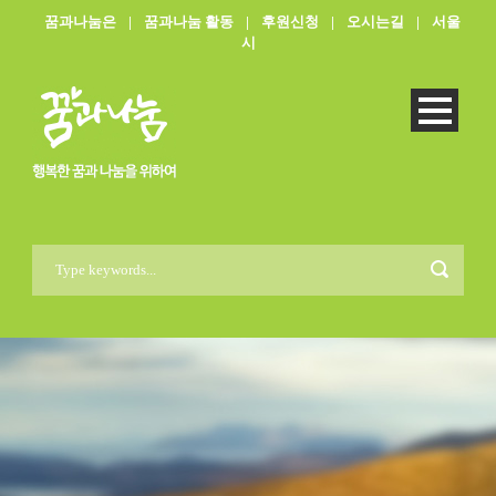
꿈과나눔은
|
꿈과나눔 활동
|
후원신청
|
오시는길
|
서울
시