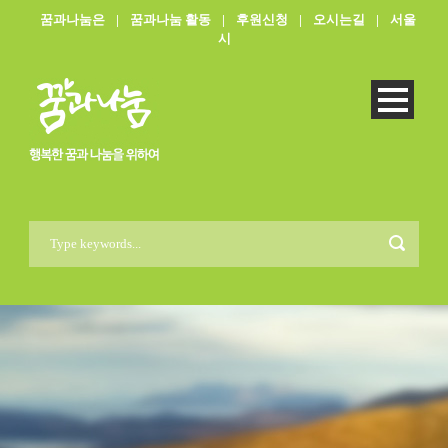
꿈과나눔은
|
꿈과나눔 활동
|
후원신청
|
오시는길
|
서울
시