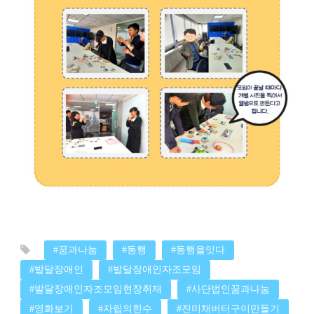
#꿈과나눔
#동행
#동행을잇다
#발달장애인
#발달장애인자조모임
#발달장애인자조모임현장취재
#사단법인꿈과나눔
#영화보기
#자립의한수
#진미채버터구이만들기