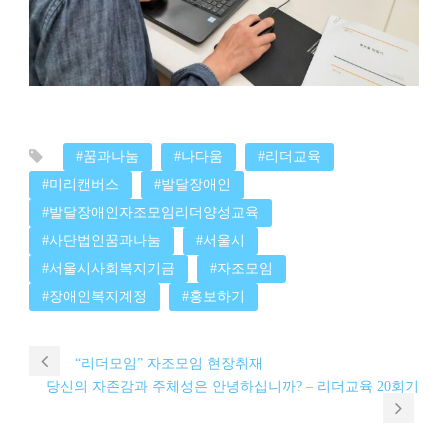
#꿈과나눔
#나다움
#리더교육
#미리캔버스
#발달장애인
#발달장애인자조모임리더양성교육
#사단법인꿈과나눔
#서울시
#서울시사회복지기금
#자조모임
#장애인복지계정
#홍보하기
“리더모임” 자조모임 현장취재
당신의 자존감과 주체성은 안녕하십니까? – 리더교육 20회기