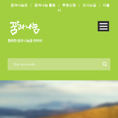
꿈과나눔은
|
꿈과나눔 활동
|
후원신청
|
오시는길
|
서울
시