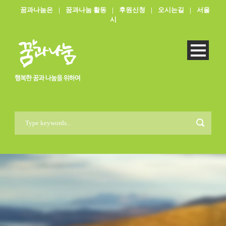
꿈과나눔은
|
꿈과나눔 활동
|
후원신청
|
오시는길
|
서울
시