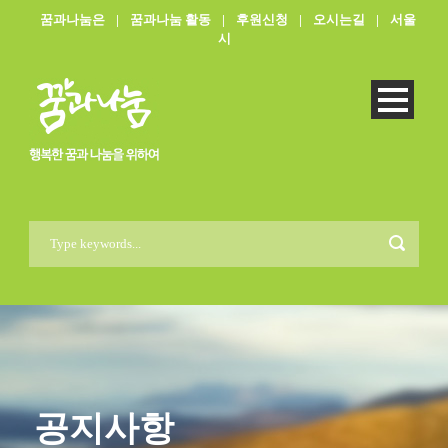
꿈과나눔은
|
꿈과나눔 활동
|
후원신청
|
오시는길
|
서울
시
공지사항