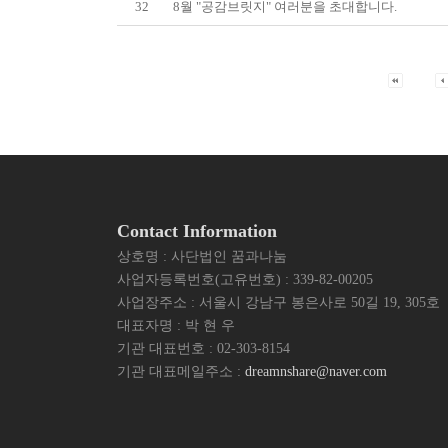
32
8월 "공감브릿지" 여러분을 초대합니다.
Contact Information
상호명 : 사단법인 꿈과나눔
사업자등록번호(고유번호) : 339-82-00205
사업장주소 : 서울시 강남구 봉은사로 50길 19, 305호
대표자명 : 박 현 우
기관 대표번호 : 02-303-8154
기관 대표메일주소 :
dreamnshare@naver.com