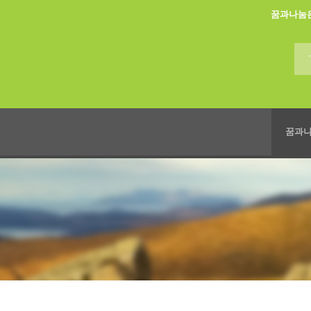
꿈과나눔
꿈과