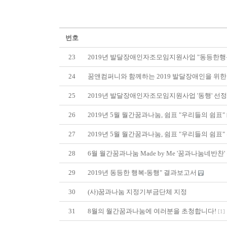
번호
23
2019년 발달장애인자조모임지원사업 "동등한행
24
꿈앤컴퍼니와 함께하는 2019 발달장애인을 위한 
25
2019년 발달장애인자조모임지원사업 '동행' 선
26
2019년 5월 월간꿈과나눔, 쉼표 "우리들의 쉼표"
27
2019년 5월 월간꿈과나눔, 쉼표 "우리들의 쉼표
28
6월 월간꿈과나눔 Made by Me '꿈과나눔네반찬
29
2019년 동등한 행복-동행" 결과보고서
30
(사)꿈과나눔 지정기부금단체 지정
31
8월의 월간꿈과나눔에 여러분을 초청합니다!
[
1
]