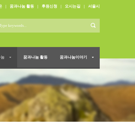
은
|
꿈과나눔 활동
|
후원신청
|
오시는길
|
서울시
나눔
꿈과나눔 활동
꿈과나눔이야기