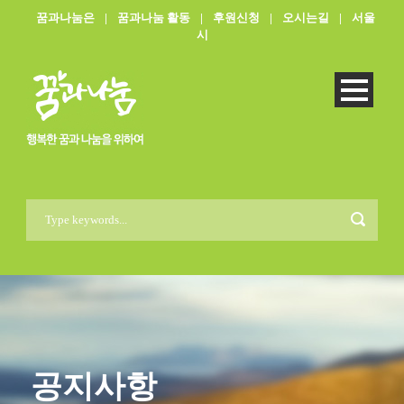
꿈과나눔은
|
꿈과나눔 활동
|
후원신청
|
오시는길
|
서울
시
공지사항