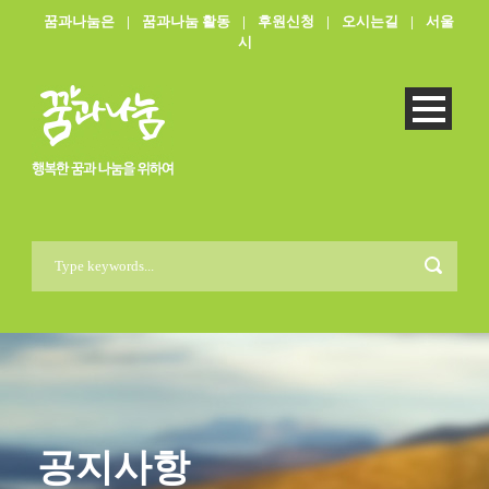
꿈과나눔은
|
꿈과나눔 활동
|
후원신청
|
오시는길
|
서울
시
공지사항