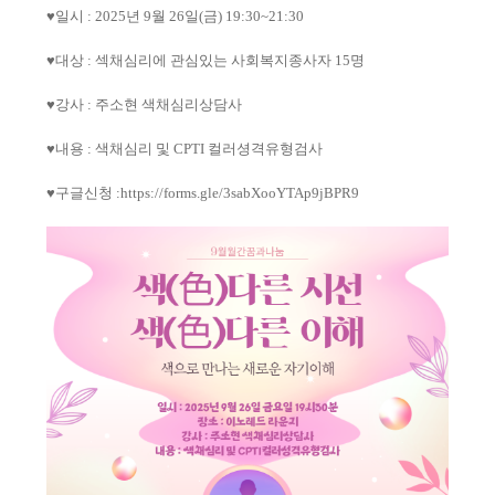
♥
일시
: 2025
년
9
월
26
일
(
금
) 19:30~21:30
♥
대상
:
섹채심리에 관심있는 사회복지종사자
15
명
♥
강사
:
주소현 색채심리상담사
♥
내용
:
색채심리 및
CPTI
컬러셩격유형검사
♥
구글신청
:
https://forms.gle/3sabXooYTAp9jBPR9