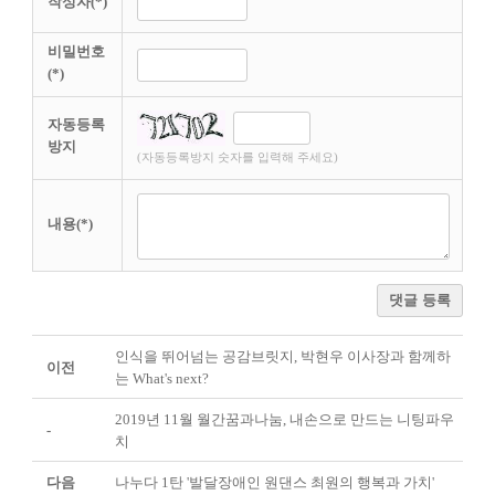
작성자(*)
비밀번호
(*)
자동등록
방지
(자동등록방지 숫자를 입력해 주세요)
내용(*)
댓글 등록
인식을 뛰어넘는 공감브릿지, 박현우 이사장과 함께하
이전
는 What's next?
2019년 11월 월간꿈과나눔, 내손으로 만드는 니팅파우
-
치
다음
나누다 1탄 '발달장애인 원댄스 최원의 행복과 가치'