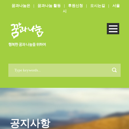
꿈과나눔은
|
꿈과나눔 활동
|
후원신청
|
오시는길
|
서울
시
공지사항