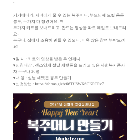
~
거기에다가
,
자녀에게 줄 수 있는 복주머니
,
부모님께 드릴 용돈
봉투
,
두가지 다 챙겼어요
.
ㅋ
두가지 키트를 보내드리고
,
만드는 영상을 따로 메일로 보내드려
요
~
누구나
,
집에서 조용히 만들 수 있으니
,
더욱 많은 참여 부탁드려
요
!
♥
일 시
:
키트와 영상을 받은 후 언제나
♥
신청대상
:
센스있게 설날 세뱃돈을 드리고 싶은 사회복지종사
자 누구나
20
명
♥
내 용
:
설날 세뱃돈 봉투 만들기
♥
신청방법
:
https://forms.gle/e66TfJ6WK6CKRTRc7