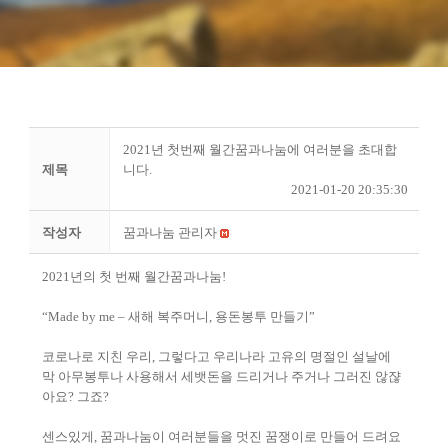
2021년 첫번째 월간꿈과나눔에 여러분을 초대합
제목
니다.
2021-01-20 20:35:30
작성자
꿈과나눔 관리자
2021
년의 첫 번째 월간꿈과나눔
!
“Made by me
–
새해 복주머니
,
용돈봉투 만들기
”
코로나로 지친 우리
,
그렇다고 우리나라 고유의 명절인 설날에
막 아무봉투나 사용해서 세뱃돈을 드리거나 주거나 그러진 않쟎
아요
?
그죠
?
센스있게
,
꿈과나눔이 여러분들을 멋진 꿈쟁이로 만들어 드려요