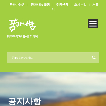
꿈과나눔은
|
꿈과나눔 활동
|
후원신청
|
오시는길
|
서울
시
공지사항