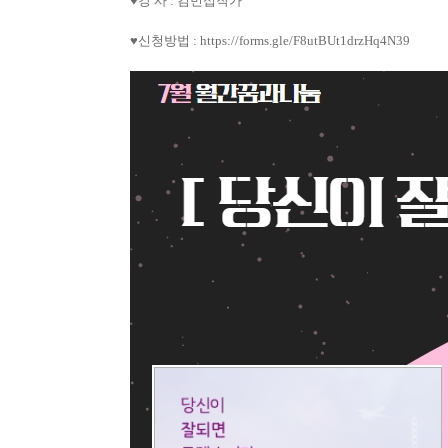
♥
강 사
:
김민섭작가
♥
신청방법
:
https://forms.gle/F8utBUt1drzHq4N39