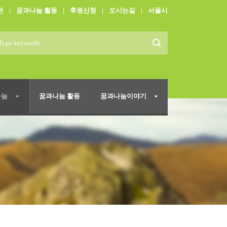
은
|
꿈과나눔 활동
|
후원신청
|
오시는길
|
서울시
나눔
꿈과나눔 활동
꿈과나눔이야기