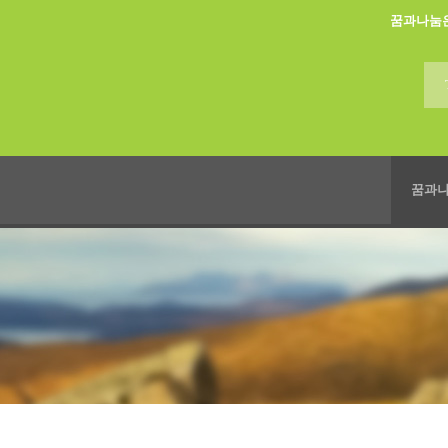
꿈과나눔
꿈과