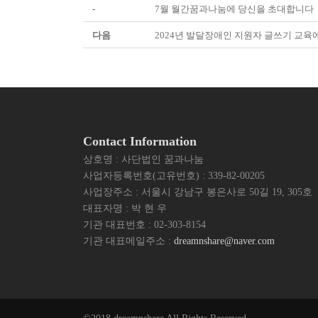
-
7월 월간꿈과나눔에 당신을 초대합니다
다음
2024년 발달장애인 지원자 글쓰기 교육
Contact Information
상호명 : 사단법인 꿈과나눔
사업자등록번호(고유번호) : 339-82-00205
사업장주소 : 서울시 강남구 봉은사로 50길 19, 305호
대표자명 : 박 현 우
기관 대표번호 : 02-303-8154
기관 대표메일주소 :
dreamnshare@naver.com