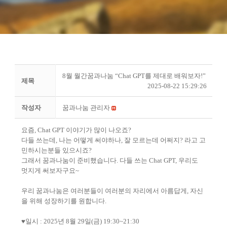
8월 월간꿈과나눔 “Chat GPT를 제대로 배워보자!”
제목
2025-08-22 15:29:26
작성자
꿈과나눔 관리자
요즘
, Chat GPT
이야기가 많이 나오죠
?
다들 쓰는데
,
나는 어떻게 써야하나
,
잘 모르는데 어쩌지
?
라고 고
민하시는분들 있으시죠
?
그래서 꿈과나눔이 준비했습니다
.
다들 쓰는
Chat GPT,
우리도
멋지게 써보자구요
~
우리 꿈과나눔은 여러분들이 여러분의 자리에서 아름답게
,
자신
을 위해 성장하기를 원합니다
.
♥
일시
: 2025
년
8
월
29
일
(
금
) 19:30~21:30