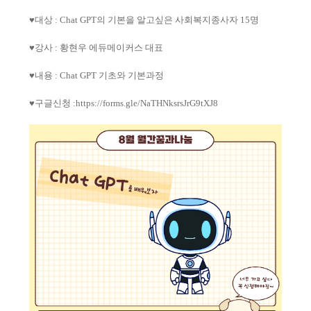
♥
대상
: Chat GPT
의 기본을 알고싶은 사회복지종사자
15
명
♥
강사
:
황현우 에듀메이커스 대표
♥
내용
: Chat GPT
기초와 기본과정
♥
구글신청
:
https://forms.gle/NaTHNksrsJrG9tXJ8