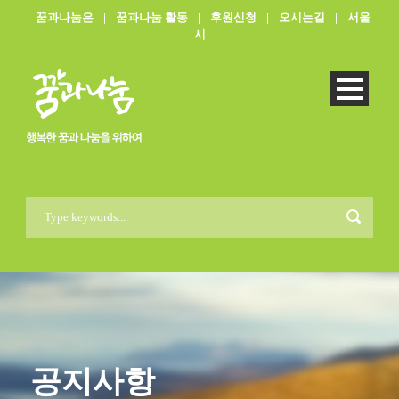
꿈과나눔은
|
꿈과나눔 활동
|
후원신청
|
오시는길
|
서울
시
공지사항