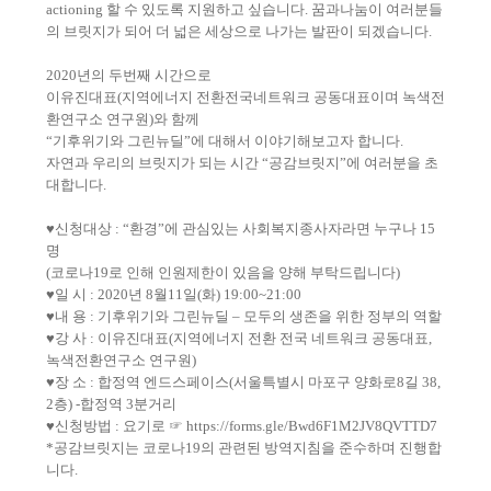
actioning
할 수 있도록 지원하고 싶습니다
.
꿈과나눔이 여러분들
의 브릿지가 되어 더 넓은 세상으로 나가는 발판이 되겠습니다
.
2020
년의 두번째 시간으로
이유진대표
(
지역에너지 전환전국네트워크 공동대표이며 녹색전
환연구소 연구원
)
와 함께
“
기후위기와 그린뉴딜
”
에 대해서 이야기해보고자 합니다
.
자연과 우리의 브릿지가 되는 시간
“
공감브릿지
”
에 여러분을 초
대합니다
.
♥
신청대상
: “
환경
”
에 관심있는 사회복지종사자라면 누구나
15
명
(
코로나
19
로 인해 인원제한이 있음을 양해 부탁드립니다
)
♥
일 시
: 2020
년
8
월
11
일
(
화
) 19:00~21:00
♥
내 용
:
기후위기와 그린뉴딜
–
모두의 생존을 위한 정부의 역할
♥
강 사
:
이유진대표
(
지역에너지 전환 전국 네트워크 공동대표
,
녹색전환연구소 연구원
)
♥
장 소
:
합정역 엔드스페이스
(
서울특별시 마포구 양화로
8
길
38,
2
층
)
-
합정역
3
분거리
♥
신청방법
:
요기로
☞
https://forms.gle/Bwd6F1M2JV8QVTTD7
*
공감브릿지는 코로나
19
의 관련된 방역지침을 준수하며 진행합
니다
.