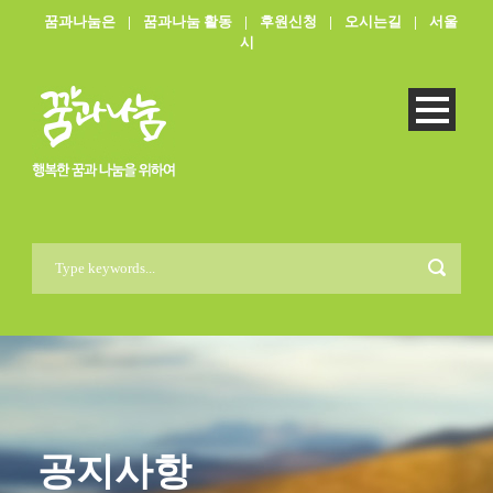
꿈과나눔은
|
꿈과나눔 활동
|
후원신청
|
오시는길
|
서울
시
공지사항