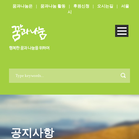
꿈과나눔은
|
꿈과나눔 활동
|
후원신청
|
오시는길
|
서울
시
공지사항