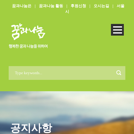
꿈과나눔은
|
꿈과나눔 활동
|
후원신청
|
오시는길
|
서울
시
공지사항