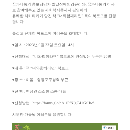
꿈과나눔의 홍보담당자 발달장애인김유리와
,
꿈과나눔의 이사
로 참여해주고 있는 사회복지종사자 김영아의
유쾌한 티키타카가 담긴 책
“
너와함께라면
”
책의 북토크를 진행
합니다
.
즐겁고 유쾌한 북토크에 여러분을 초대합니다
.
♥
일 시
: 2023
년
9
월
23
일 토요일
14
시
♥
신청대상
: “
너와함께라면
”
북토크에 관심있는 누구든
20
명
♥
내 용
:
책
“
너와함께라면
”
북토크
♥
장 소
:
이음
–
영등포구청역 부근
♥
진 행
:
백정연 소소한 소통 대표
♥
신청방법
:
https://forms.gle/pA1iPfNJgC41GsHw6
시원한 가을날 여러분을 응원합니다
!