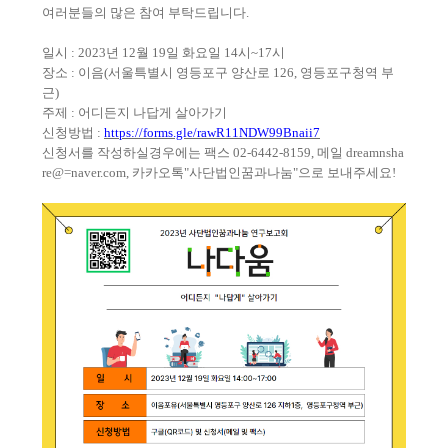
여러분들의 많은 참여 부탁드립니다
.
일시
: 2023
년
12
월
19
일 화요일
14
시
~17
시
장소
:
이음
(
서울특별시 영등포구 양산로
126,
영등포구청역 부
근
)
주제
:
어디든지 나답게 살아가기
신청방법
:
https://forms.gle/rawR11NDW99Bnaii7
신청서를 작성하실경우에는 팩스 02-6442-8159, 메일 dreamnsha
re@=naver.com, 카카오톡"사단법인꿈과나눔"으로 보내주세요!