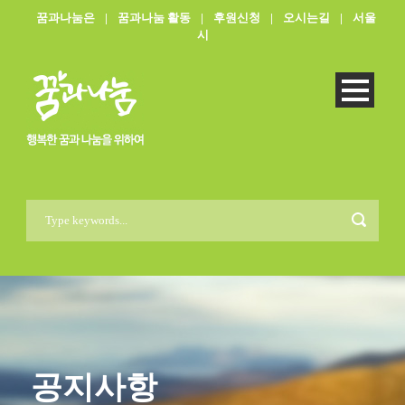
꿈과나눔은
|
꿈과나눔 활동
|
후원신청
|
오시는길
|
서울
시
공지사항