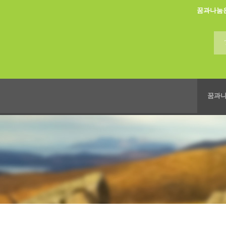
꿈과나눔
꿈과