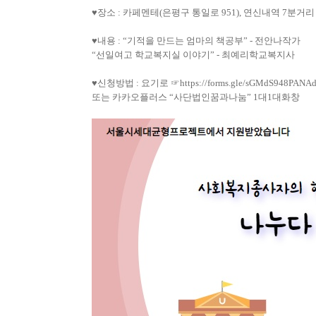
♥
장소
:
카페멘테
(
은평구 통일로
951),
연신내역
7
분거리
♥
내용
: “
기적을 만드는 엄마의 책공부
” -
전안나작가
“
선일여고 학교복지실 이야기
” -
최예리학교복지사
♥
신청방법
:
요기로
☞
https://forms.gle/sGMdS948PANA
또는 카카오플러스
“
사단법인꿈과나눔
” 1
대
1
대화창