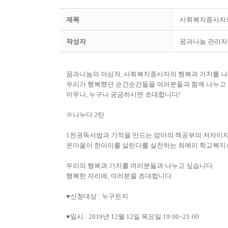
제목
사회복지종사자의 
작성자
꿈과나눔 관리자
꿈과나눔의 야심작
,
사회복지종사자의 행복과 가치를 나
우리가 행복했던 순간순간들을 여러분들과 함께 나누고
아무나
,
누구나 궁금하시면 초대합니다
!
※
나누다
2
탄
1
천권독서법과 기적을 만드는 엄마의 책공부의 저자이
온마을이 한아이를 살린다를 실천하는 최예리 학교복지
우리의 행복과 가치를 여러분들과 나누고 싶습니다
.
행복한 자리에
,
여러분을 초대합니다
.
♥
신청대상
:
누구든지
♥
일시
: 2019
년
12
월
12
일 목요일
19:00~21:00