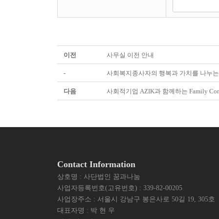
이전
사무실 이전 안내
-
사회복지종사자의 행복과 가치를 나누는 
다음
사회적기업 AZIK과 함께하는 Family C
Contact Information
상호명 : 사단법인 꿈과나눔
사업자등록번호(고유번호) : 339-82-00205
사업장주소 : 서울시 강남구 봉은사로 50길 19, 305호
대표자명 : 박 현 우