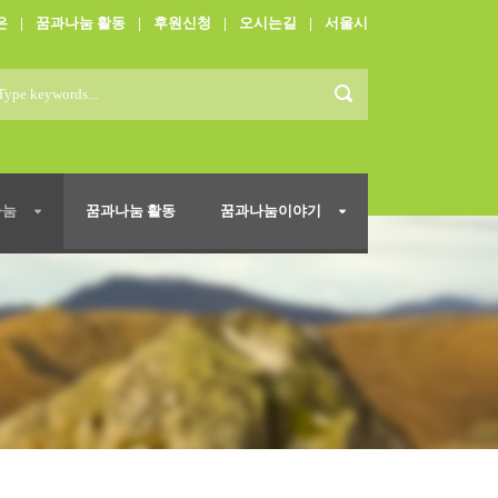
은
|
꿈과나눔 활동
|
후원신청
|
오시는길
|
서울시
나눔
꿈과나눔 활동
꿈과나눔이야기