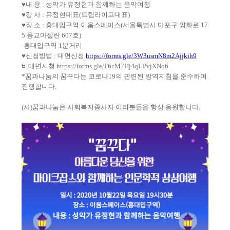
♥
내 용
:
성악가 유정현과 함께하는 음악여행
♥
강 사
:
유정현대표
(
드림라이프대표
)
♥
장 소
:
홍대입구역 이음스페이스
(
서울특별시 마포구 양화로
17
5
동교마젤란
607
호
)
-
홍대입구역
1
분거리
♥
신청방법
:
대면신청
https://forms.gle/3W3usmN8m2Ajjkih9
비대면시청
https://forms.gle/F6cM7Hj4qUPvjXNo6
*
꿈과나눔의 꿈꾸다는 코로나
19
의 관련된 방역지침을 준수하며
진행합니다
.
(
사
)
꿈과나눔은 사회복지종사자 여러분들을 항상 응원합니다
.