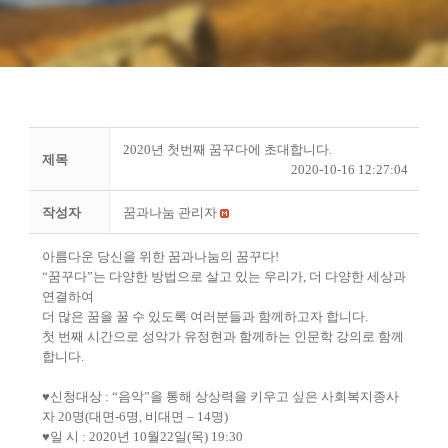
2020년 첫번째 꿈꾸다에 초대합니다.
제목
2020-10-16 12:27:04
작성자
꿈과나눔 관리자
아름다운 당신을 위한 꿈과나눔의 꿈꾸다
!
“
꿈꾸다
”
는 다양한 방법으로 살고 있는 우리가
,
더 다양한 세상과
연결하여
더 많은 꿈을 꿀 수 있도록 여러분들과 함께하고자 합니다
.
첫 번째 시간으로 성악가 유정현과 함께하는 인문학 강의로 함께
합니다
.
♥
신청대상
: “
음악
”
을 통해 상상력을 키우고 싶은 사회복지종사
자
20
명
(
대면
-6
명
,
비대면
–
14
명
)
♥
일 시
: 2020
년
10
월
22
일
(
목
) 19:30