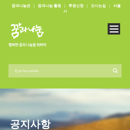
꿈과나눔은
|
꿈과나눔 활동
|
후원신청
|
오시는길
|
서울
시
공지사항