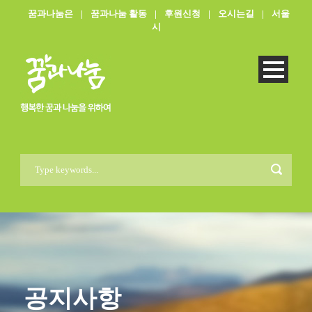
꿈과나눔은
|
꿈과나눔 활동
|
후원신청
|
오시는길
|
서울
시
공지사항