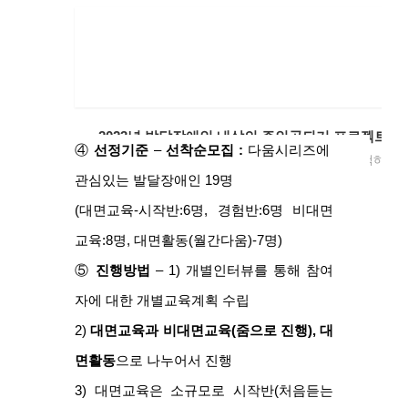
2023년 발달장애인 내삶의 주인공되기 프로젝트 "
④ 
선정기
준
 – 
선착순모집 : 
다움시리즈에 
사단법인 꿈과나눔에서는 발달장애인 스스로가 선택하고 결정하며
관심있는 발달장애인 19명
forms.gle
(대면교육-시작반:6명, 경험반:6명 비대면
교육:8명, 대면활동(월간다움)-7명)
⑤ 
진행방법
 – 1) 개별인터뷰를 통해 참여
자에 대한 개별교육계획 수립
2) 
대면교육과 비대면교육(줌으로 진행), 대
면활동
으로 나누어서 진행
3) 대면교육은 소규모로 시작반(처음듣는