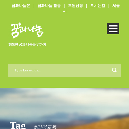
꿈과나눔은
|
꿈과나눔 활동
|
후원신청
|
오시는길
|
서울
시
Tag
#리더교육