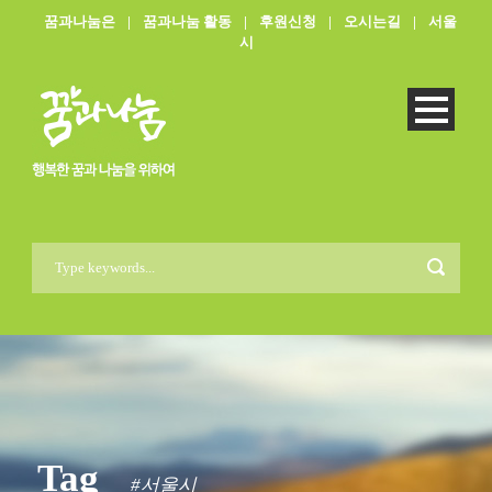
꿈과나눔은
|
꿈과나눔 활동
|
후원신청
|
오시는길
|
서울
시
Tag
#서울시