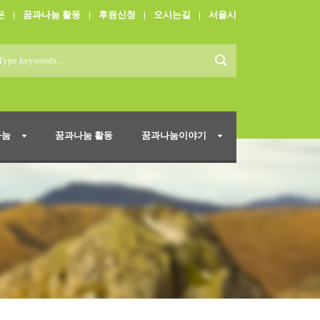
은
|
꿈과나눔 활동
|
후원신청
|
오시는길
|
서울시
나눔
꿈과나눔 활동
꿈과나눔이야기