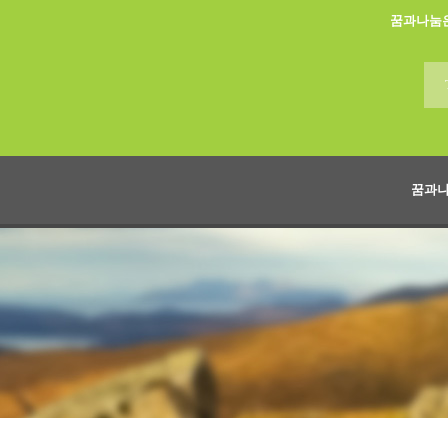
꿈과나눔
꿈과