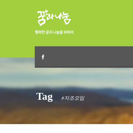
Tag
#자조모임