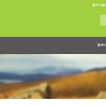
꿈과나눔
꿈과