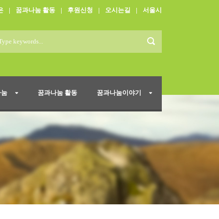
은
|
꿈과나눔 활동
|
후원신청
|
오시는길
|
서울시
나눔
꿈과나눔 활동
꿈과나눔이야기