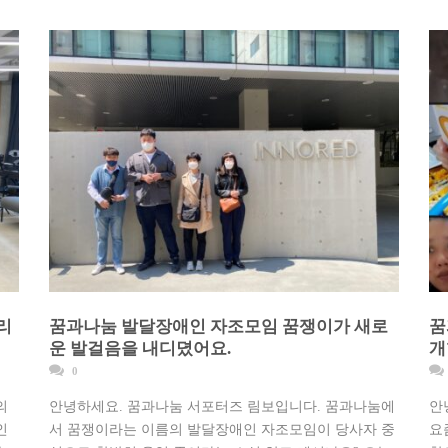
리
꿈과나눔 발달장애인 자조모임 꿈쟁이가 새로
꿈
운 발걸음을 내디뎠어요.
개
0
의
안녕하세요. 꿈과나눔 서포터즈 림보입니다. 꿈과나눔에
안
인
서 꿈쟁이라는 이름의 발달장애인 자조모임이 당사자 중
요